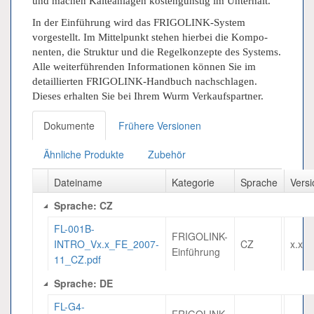
und machen Kälteanlagen kostengünstig im Unterhalt.
In der Einführung wird das
FRIGOLINK
-System
vorgestellt. Im Mittelpunkt stehen hierbei die Kompo­
nenten, die Struktur und die Regelkonzepte des Systems.
Alle weiterführenden Informationen können Sie im
detaillierten
FRIGOLINK-
Handbuch nachschlagen.
Dieses erhalten Sie bei Ihrem Wurm Verkaufspartner.
Dokumente
Frühere Versionen
Ähnliche Produkte
Zubehör
Dateiname
Kategorie
Sprache
Versi
Sprache: CZ
FL-001B-
FRIGOLINK-
INTRO_Vx.x_FE_2007-
CZ
x.x
Einführung
11_CZ.pdf
Sprache: DE
FL-G4-