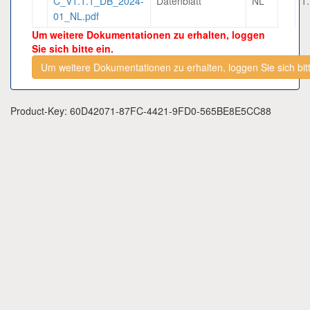
C_V1.1.1_DB_2024-
Datenblatt
NL
1
01_NL.pdf
Um weitere Dokumentationen zu erhalten, loggen
Sie sich bitte ein.
Um weitere Dokumentationen zu erhalten, loggen Sie sich bitt
Product-Key: 60D42071-87FC-4421-9FD0-565BE8E5CC88