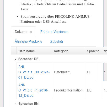
Klartext, 6 beleuchteten Bedientasten und 1 Info-
Taste
Stromversorgung über FRIGOLINK-ANIMUS-
Plattform oder USB-Anschluss
Dokumente
Frühere Versionen
Ähnliche Produkte
Zubehör
Dateiname
Kategorie
Sprache
V
Sprache: DE
ANI-
C_V1.1.1_DB_2024-
Datenblatt
DE
1
01_DE.pdf
ANI-
C_V1.0.0_PI_2016-
Produktinformation
DE
1
12_DE.pdf
Sprache: EN