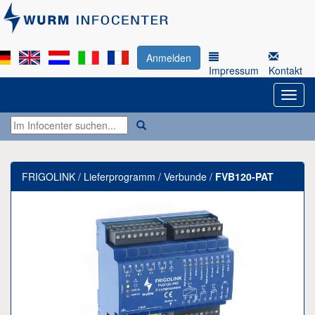
Anmelden
Impressum
Kontakt
FRIGOLINK / Lieferprogramm / Verbunde /
FVB120-PAT
Previous
Next