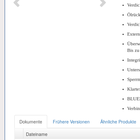
Verdic
Ölrück
Verdic
Extern
Überw
Bis zu
Integr
Unter
Sperrm
Klarte
BLUEL
Verbi
Dokumente
Frühere Versionen
Ähnliche Produkte
Dateiname