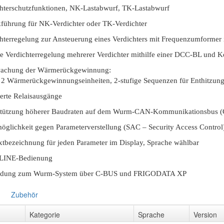
hterschutzfunktionen, NK-Lastabwurf, TK-Lastabwurf
führung für NK-Verdichter oder TK-Verdichter
hterregelung zur Ansteuerung eines Verdichters mit Frequenzumformer
e Verdichterregelung mehrerer Verdichter mithilfe einer DCC-BL un
achung der Wärmerückgewinnung:
 2 Wärmerückgewinnungseinheiten, 2-stufige Sequenzen für Enthitzun
ierte Relaisausgänge
stützung höherer Baudraten auf dem Wurm-CAN-Kommunikationsbus 
öglichkeit gegen Parameterverstellung (SAC – Security Access Control
xtbezeichnung für jeden Parameter im Display, Sprache wählbar
INE-Bedienung
ndung zum Wurm-System über C-BUS und FRIGODATA XP
Zubehör
Kategorie
Sprache
Version