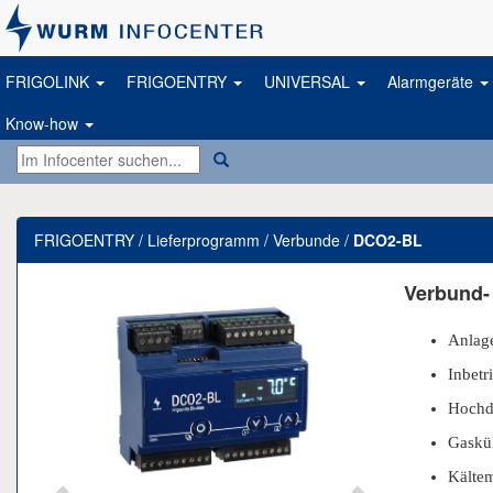
FRIGOLINK
FRIGOENTRY
UNIVERSAL
Alarmgeräte
Know-how
FRIGOENTRY / Lieferprogramm / Verbunde /
DCO2-BL
Previous
Next
Verbund-
Anlage
Inbetr
Hochdr
Gaskü
Kältem