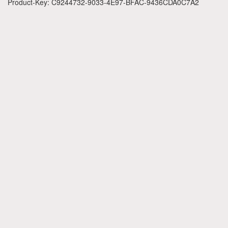
Product-Key: C9244732-9033-4E97-BFAC-9436CDA0C7A2