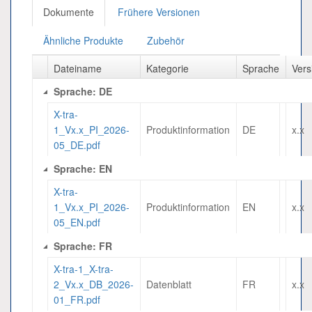
Dokumente
Frühere Versionen
Ähnliche Produkte
Zubehör
Dateiname
Kategorie
Sprache
Vers
Sprache: DE
X-tra-
1_Vx.x_PI_2026-
Produktinformation
DE
x.x
05_DE.pdf
Sprache: EN
X-tra-
1_Vx.x_PI_2026-
Produktinformation
EN
x.x
05_EN.pdf
Sprache: FR
X-tra-1_X-tra-
2_Vx.x_DB_2026-
Datenblatt
FR
x.x
01_FR.pdf