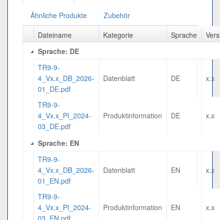
Ähnliche Produkte
Zubehör
Dateiname
Kategorie
Sprache
Vers
Sprache: DE
TR9-9-
4_Vx.x_DB_2026-
Datenblatt
DE
x.x
01_DE.pdf
TR9-9-
4_Vx.x_PI_2024-
Produktinformation
DE
x.x
03_DE.pdf
Sprache: EN
TR9-9-
4_Vx.x_DB_2026-
Datenblatt
EN
x.x
01_EN.pdf
TR9-9-
4_Vx.x_PI_2024-
Produktinformation
EN
x.x
03_EN.pdf