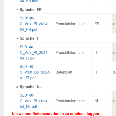
04_EN.doc
Sprache: FR
SLD140-
C_Vx.x_PI_2024-
Produktinformation
FR
x
04_FR.pdf
Sprache: IT
SLD140-
C_Vx.x_PI_2024-
Produktinformation
IT
x
04_IT.pdf
SLD140-
C_V3.0_DB_2024-
Datenblatt
IT
3
01_IT.pdf
Sprache: NL
SLD140-
C_Vx.x_PI_2024-
Produktinformation
NL
x
04_NL.pdf
Um weitere Dokumentationen zu erhalten, loggen