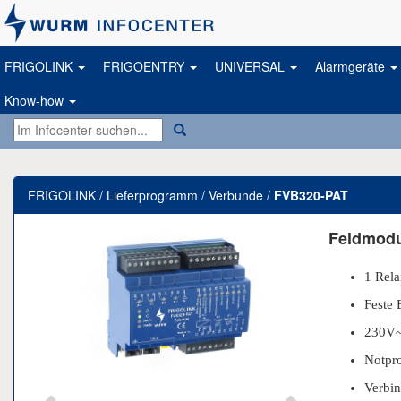
FRIGOLINK
FRIGOENTRY
UNIVERSAL
Alarmgeräte
Know-how
FRIGOLINK / Lieferprogramm / Verbunde /
FVB320-PAT
Previous
Next
Feldmodu
1 Rela
Feste 
230V~
Notpr
Verbi