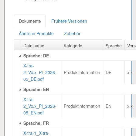
Dokumente
Frühere Versionen
Ähnliche Produkte
Zubehör
Dateiname
Kategorie
Sprache
Vers
Sprache: DE
X-tra-
2_Vx.x_PI_2026-
Produktinformation
DE
x.x
05_DE.pdf
Sprache: EN
X-tra-
2_Vx.x_PI_2026-
Produktinformation
EN
x.x
05_EN.pdf
Sprache: FR
X-tra-1_X-tra-