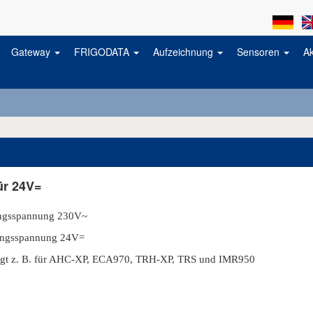
Gateway
FRIGODATA
Aufzeichnung
Sensoren
A
für 24V=
ngsspannung 230V~
ngsspannung 24V=
igt z. B. für AHC-XP, ECA970, TRH-XP, TRS und IMR950