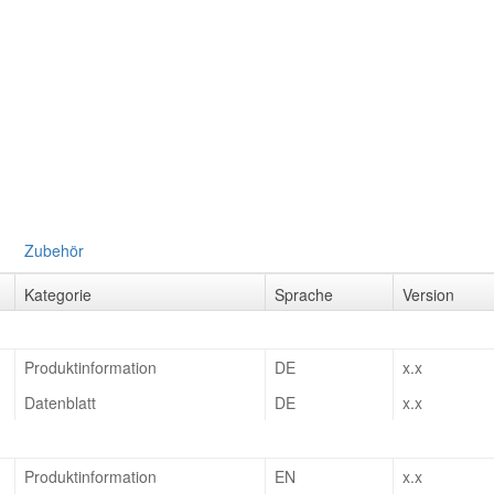
Zubehör
Kategorie
Sprache
Version
Produktinformation
DE
x.x
Datenblatt
DE
x.x
Produktinformation
EN
x.x