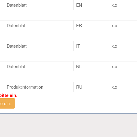
Datenblatt
EN
x.x
Datenblatt
FR
x.x
Datenblatt
IT
x.x
Datenblatt
NL
x.x
Produktinformation
RU
x.x
itte ein.
e ein.