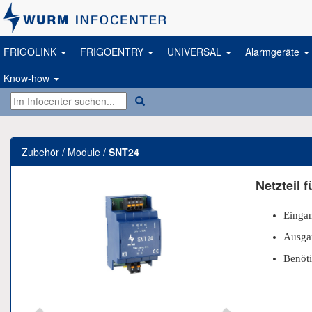
FRIGOLINK
FRIGOENTRY
UNIVERSAL
Alarmgeräte
Know-how
Zubehör / Module /
SNT24
Previous
Next
Netzteil 
Einga
Ausga
Benöt