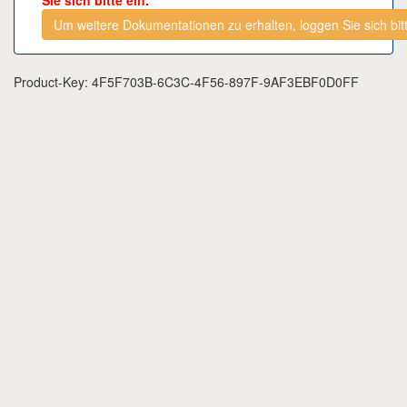
Sie sich bitte ein.
Um weitere Dokumentationen zu erhalten, loggen Sie sich bitt
Product-Key: 4F5F703B-6C3C-4F56-897F-9AF3EBF0D0FF