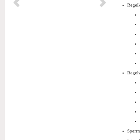
Regelk
Regelv
Sperrm