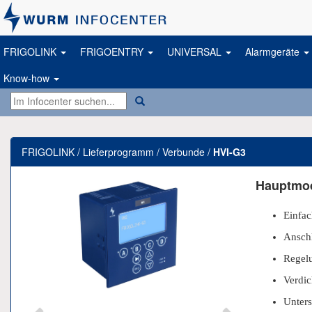
FRIGOLINK
FRIGOENTRY
UNIVERSAL
Alarmgeräte
Know-how
FRIGOLINK / Lieferprogramm / Verbunde /
HVI-G3
Previous
Next
Hauptmod
Einfac
Ansch
Regelu
Verdic
Unters