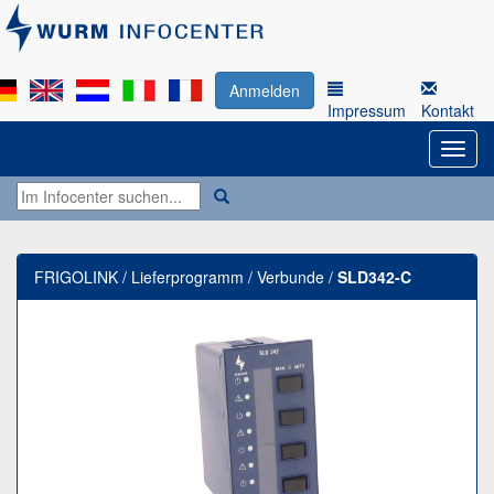
Anmelden
Impressum
Kontakt
FRIGOLINK / Lieferprogramm / Verbunde /
SLD342-C
Previous
Next