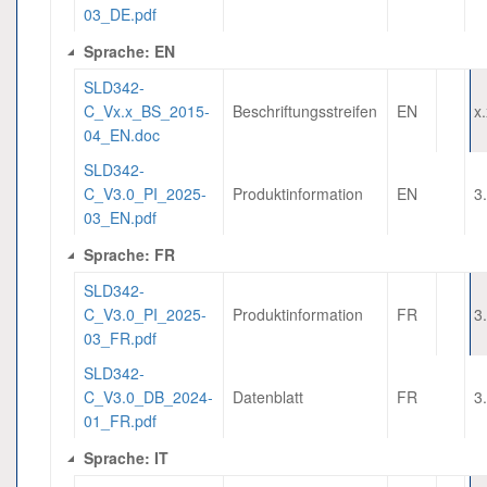
03_DE.pdf
Sprache: EN
SLD342-
C_Vx.x_BS_2015-
Beschriftungsstreifen
EN
x
04_EN.doc
SLD342-
C_V3.0_PI_2025-
Produktinformation
EN
3
03_EN.pdf
Sprache: FR
SLD342-
C_V3.0_PI_2025-
Produktinformation
FR
3
03_FR.pdf
SLD342-
C_V3.0_DB_2024-
Datenblatt
FR
3
01_FR.pdf
Sprache: IT