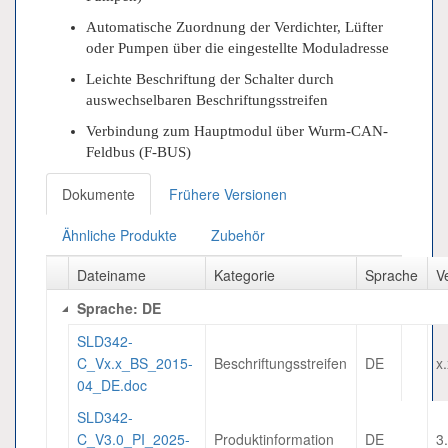
Automatische Zuordnung der Verdichter, Lüfter
oder Pumpen über die eingestellte Moduladresse
Leichte Beschriftung der Schalter durch
auswechselbaren Beschriftungsstreifen
Verbindung zum Hauptmodul über Wurm-CAN-
Feldbus (F-BUS)
Dokumente
Frühere Versionen
Ähnliche Produkte
Zubehör
Dateiname
Kategorie
Sprache
V
Sprache: DE
SLD342-
C_Vx.x_BS_2015-
Beschriftungsstreifen
DE
x
04_DE.doc
SLD342-
C_V3.0_PI_2025-
Produktinformation
DE
3