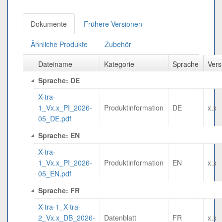
Dokumente
Frühere Versionen
Ähnliche Produkte
Zubehör
Dateiname
Kategorie
Sprache
Vers
Sprache: DE
X-tra-
1_Vx.x_PI_2026-
Produktinformation
DE
x.x
05_DE.pdf
Sprache: EN
X-tra-
1_Vx.x_PI_2026-
Produktinformation
EN
x.x
05_EN.pdf
Sprache: FR
X-tra-1_X-tra-
2_Vx.x_DB_2026-
Datenblatt
FR
x.x