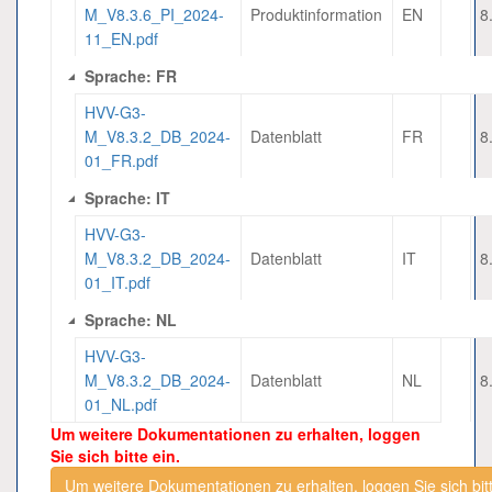
M_V8.3.6_PI_2024-
Produktinformation
EN
8
11_EN.pdf
Sprache: FR
HVV-G3-
M_V8.3.2_DB_2024-
Datenblatt
FR
8
01_FR.pdf
Sprache: IT
HVV-G3-
M_V8.3.2_DB_2024-
Datenblatt
IT
8
01_IT.pdf
Sprache: NL
HVV-G3-
M_V8.3.2_DB_2024-
Datenblatt
NL
8
01_NL.pdf
Um weitere Dokumentationen zu erhalten, loggen
Sie sich bitte ein.
Um weitere Dokumentationen zu erhalten, loggen Sie sich bitt