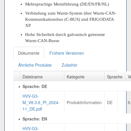
Mehrsprachige Menüführung (DE/EN/FR/NL)
Verbindung zum Wurm-System über Wurm-CAN-
Kommunikationsbus (C-BUS) und FRIGODATA
XP
Hohe Sicherheit durch galvanisch getrennte
Wurm-CAN-Busse
Dokumente
Frühere Versionen
Ähnliche Produkte
Zubehör
Dateiname
Kategorie
Sprache
V
Sprache: DE
HVV-G3-
M_V8.3.6_PI_2024-
Produktinformation
DE
8
11_DE.pdf
Sprache: EN
HVV-G3-