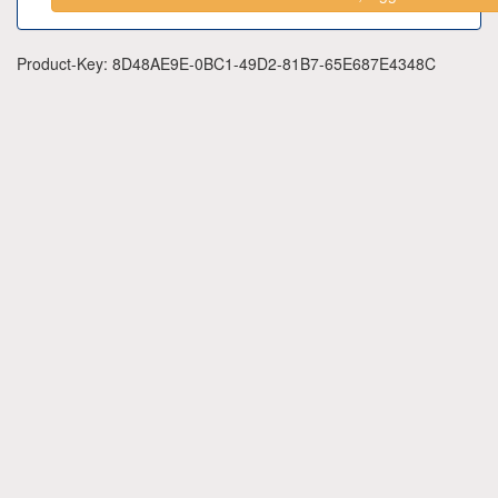
Product-Key: 8D48AE9E-0BC1-49D2-81B7-65E687E4348C