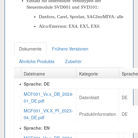
Einsatz für unterstützte Ventiltypen der
Steuermodule SVD001 und SVD101:
Danfoss, Carel, Sporlan, SAGInoMIYA: alle
Alco/Emerson: EX4, EX5, EX6
Dokumente
Frühere Versionen
Ähnliche Produkte
Zubehör
Dateiname
Kategorie
Sprach
Sprache: DE
MCF001_Vx.x_DB_2024-
Datenblatt
DE
01_DE.pdf
MCF001_VX.X_PI_2023-
Produktinformation
DE
04_DE.pdf
Sprache: EN