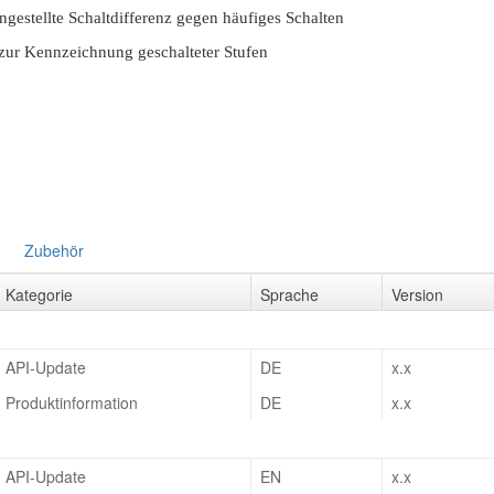
ingestellte Schaltdifferenz gegen häufiges Schalten
ur Kennzeichnung geschalteter Stufen
Zubehör
Kategorie
Sprache
Version
API-Update
DE
x.x
Produktinformation
DE
x.x
API-Update
EN
x.x