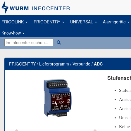
FRIGOLINK
FRIGOENTRY
UNIVERSAL
Alarmgeräte
Know-how
FRIGOENTRY / Lieferprogramm / Verbunde /
ADC
Previous
Next
Stufensc
Stufen
Anste
Ansteu
Umset
Keine 